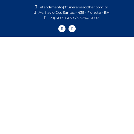
atendimento@funerariaacolher.com.br
Av. flavio Dos Santos - 435 - Floresta - BH
(31) 3665-8658 / 9 9374-3607