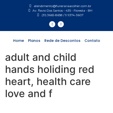
atendimento@funerariaacolher.com.br
Av. flavio Dos Santos - 435 - Floresta - BH
(31) 3665-8658 / 9 9374-3607
Home
Planos
Rede de Descontos
Contato
adult and child
hands holiding red
heart, health care
love and f