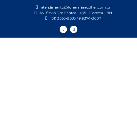
atendimento@funerariaacolher.com.br
Av. flavio Dos Santos - 435 - Floresta - BH
(31) 3665-8658 / 9 9374-3607